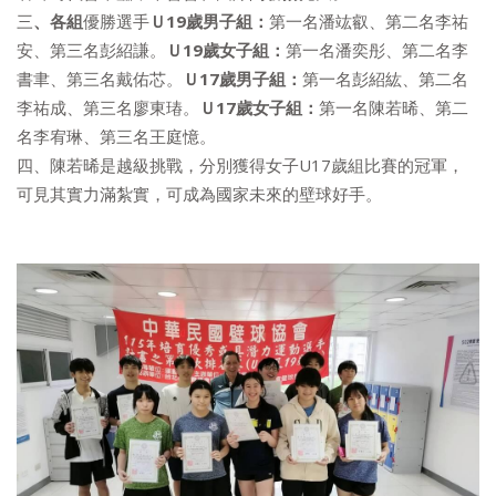
三
、各組
優勝選手
Ｕ
1
9
歲
男子組：
第一名潘竑叡、第二名李祐
安、第三名彭紹謙。
Ｕ
1
9
歲
女子組：
第一名潘奕彤、第二名李
書聿、第三名戴佑芯。
Ｕ
17
歲
男子組：
第一名彭紹紘、第二名
李祐成、第三名廖東瑃。
Ｕ
17
歲
女子組：
第一名陳若晞、第二
名李宥琳、第三名王庭憶。
四、陳若晞是越級挑戰，分別獲得女子U17歲組比賽的冠軍，
可見其實力滿紮實，可成為國家未來的壁球好手。