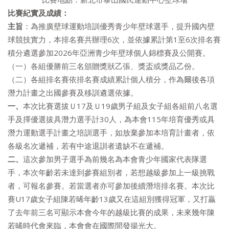
比賽紀實及成績：
主旨
：為推廣壁球運動培訓優秀青少年壁球選手，提升國內壁
球競技實力，本排名賽共辦理6次，並依據累計第1至6次排名賽
積分遴選參加2026年亞洲青少年壁球個人錦標賽及公開賽。
（一）各組優勝前三名頒贈獎狀乙張、獎盃或獎品乙份。
（二）各組排名賽依排名賽成績累計個人積分，作為爾後各項
潛力計畫之出國參賽及移訓遴選依據。
一、
本次比賽選拔Ｕ17及Ｕ19歲男子組及女子組各組前八名選
手及擇優選拔具潛力選手計30人，為本會115年培育優秀或具
潛力運動選手計畫之培訓選手，如放棄參加本培育計畫者，依
各級名次遞補，若有中途退訓者遺缺不在遞補。
二、
這次參加男子選手為前幾名為本會青少年國家代表隊選
手，本次年齡若未達到參賽組別者，若想越級參加上一級挑戰
者，可報名參賽。若當選者亦可參加後續潛培排名賽。本次比
賽U17歲女子組陳若晞年齡13歲又在這組別獲得冠軍，又打贏
了去年前三名可顯示本會今年的越級比賽的成果，未來幾年陳
若晞時代會來臨，本會會在國際間發揚光大。