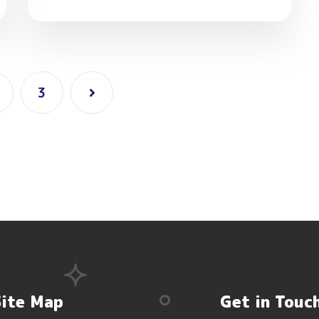
3
Site Map
Get in Touc