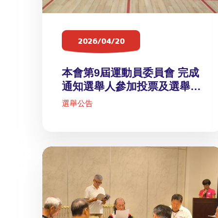
2026/04/20
本會第9屆運動員委員會 完成
通知選舉人參加投票及選舉總
人數訊息
選舉公告