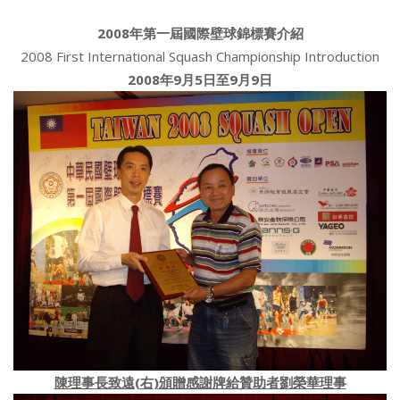
2008
年第一屆國際壁球錦標賽介紹
2008 First International Squash Championship Introduction
2008
年
9
月
5
日至
9
月
9
日
陳理事長
致遠
(
右
)
頒贈感謝牌給贊助者劉榮華理事