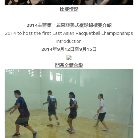
比賽情況
2014
主辦第一屆東亞美式壁球錦標賽介紹
2014 to host the first East Asian Racquetball Championships
introduction
2014
年
9
月
12
日至
9
月
15
日
開幕全體合影