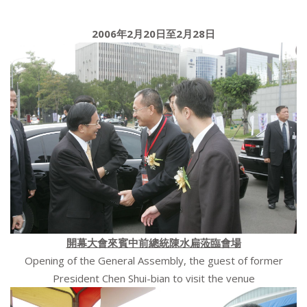
2006
年
2
月
20
日至
2
月
28
日
開幕大會來賓中前總統陳水扁蒞臨會場
Opening of the General Assembly, the guest of former
President Chen Shui-bian to visit the venue