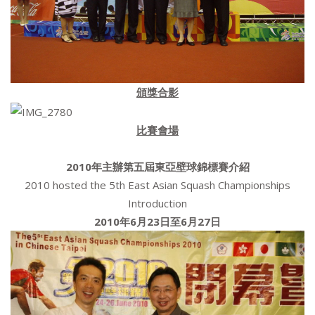
頒獎合影
比賽會場
2010
年主辦第五屆東亞壁球錦標賽介紹
2010 hosted the 5th East Asian Squash Championships
Introduction
2010
年
6
月
23
日至
6
月
27
日