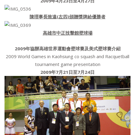
2009
年
4
月
23
日
至
4
月
27
日
陳理事長
致遠
(
左四
)
頒贈獎牌給優勝者
高雄市中正技擊館壁球場
2009
年協辦高雄世界運動會壁球賽及美式壁球賽介紹
2009 World Games in Kaohsiung co squash and Racquetball
tournament game presentation
2009
年
7
月
21
日
至
7
月
24
日