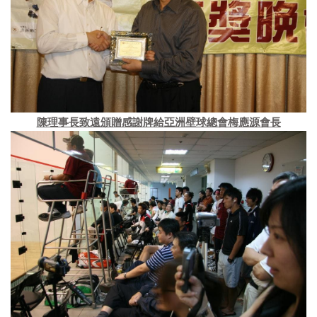
陳理事長致遠頒贈感謝牌給亞洲壁球總會梅應源會長