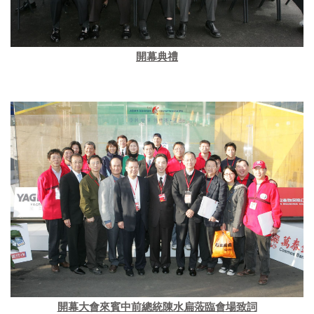
開幕典禮
開幕大會來賓中前總統陳水扁蒞臨會場致詞