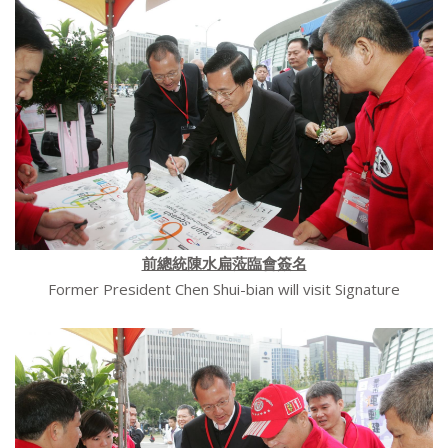
前總統陳水扁蒞臨會簽名
Former President Chen Shui-bian will visit Signature