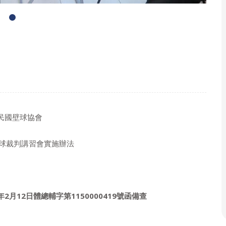
民國壁球協會
壁球裁判講習會實施辦法
年
2
月
12
日體總輔字第
11500004
19
號函備查