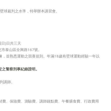
壁球裁判之水準，特舉辦本講習會。
週日)日共三天
北市泰山區全興路167號。
練，並熟悉運動之競賽規則。年滿18歲有壁球運動經驗一年以
定之警察刑事紀錄證明。
判講師。
教材費、保險費、測驗費、講師鐘點費、午餐膳食費、行政費用