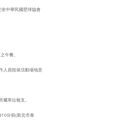
定依中華民國壁球協會
日之午餐。
作人員投保活動場地意
所屬單位報支。
時10分前(新北市泰