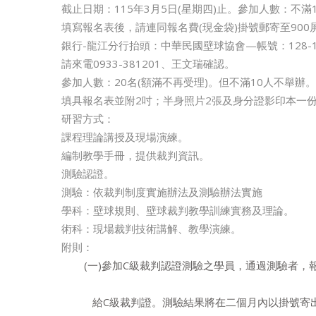
截止日期：115年3月5日(星期四)止。參加人數：不滿
填寫報名表後，請連同報名費(現金袋)掛號郵寄至90
銀行-龍江分行抬頭：中華民國壁球協會—帳號：128-1
請來電0933-381201、王文瑞確認。
參加人數：20名(額滿不再受理)。但不滿10人不舉辦。
填具報名表並附2吋；半身照片2張及身分證影印本一
研習方式：
課程理論講授及現場演練。
編制教學手冊，提供裁判資訊。
測驗認證。
測驗：依裁判制度實施辦法及測驗辦法實施
學科：壁球規則、壁球裁判教學訓練實務及理論。
術科：現場裁判技術講解、教學演練。
附則：
(一)參加C級裁判認證測驗之學員，通過測驗者，
給C級裁判證。測驗結果將在二個月內以掛號寄