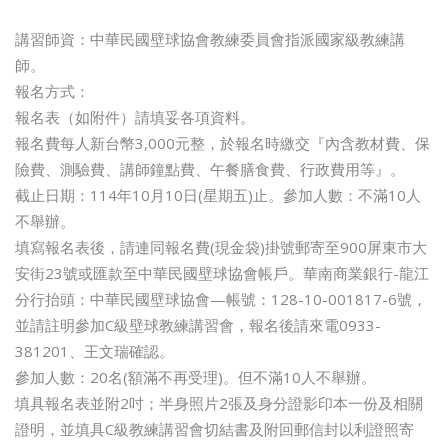
講習師資：中華民國壁球協會教練委員會指派國家級教練講
師。
報名方式：
報名表（如附件）請填妥各項資料。
報名費每人新台幣3,000元整，於報名時繳交『內含教材費、保
險費、測驗費、講師鐘點費、午餐膳食費、行政費用等』。
截止日期：114年10月10日(星期五)止。參加人數：不滿10人
不舉辦。
填寫報名表後，請連同報名費(現金袋)掛號郵寄至900屏東市大
安街23號或匯款至中華民國壁球協會帳戶。華南商業銀行-龍江
分行抬頭：中華民國壁球協會—帳號：128-10-001817-6號，
並請註明參加C級壁球教練講習會，報名後請來電0933-
381201、王文瑞確認。
參加人數：20名(額滿不再受理)。但不滿10人不舉辦。
填具報名表並附2吋；半身照片2張及身分證影印本一份及相關
證明，並填具C級教練講習會切結書及附回郵信封以利證照寄